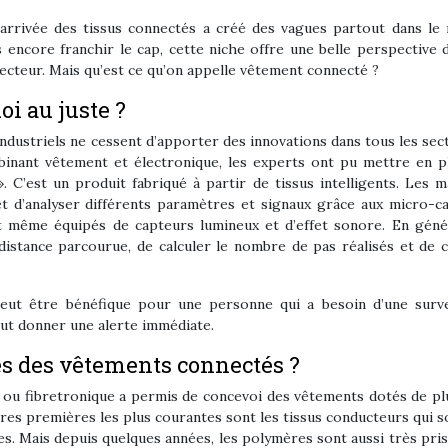
l’arrivée des tissus connectés a créé des vagues partout dans le
ncore franchir le cap, cette niche offre une belle perspective d
secteur. Mais qu’est ce qu’on appelle vêtement connecté ?
oi au juste ?
industriels ne cessent d’apporter des innovations dans tous les sect
inant vêtement et électronique, les experts ont pu mettre en p
 C’est un produit fabriqué à partir de tissus intelligents. Les m
 et d’analyser différents paramètres et signaux grâce aux micro-c
ont même équipés de capteurs lumineux et d’effet sonore. En génér
distance parcourue, de calculer le nombre de pas réalisés et de c
ut être bénéfique pour une personne qui a besoin d’une surve
peut donner une alerte immédiate.
ues des vêtements connectés ?
es ou fibretronique a permis de concevoi des vêtements dotés de pl
ières premières les plus courantes sont les tissus conducteurs qui s
ues. Mais depuis quelques années, les polymères sont aussi très pris