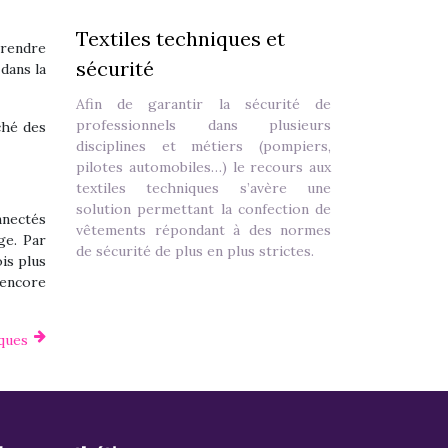
Textiles techniques et
 rendre
sécurité
 dans la
Afin de garantir la sécurité de
professionnels dans plusieurs
ché des
disciplines et métiers (pompiers,
pilotes automobiles…) le recours aux
textiles techniques s’avère une
solution permettant la confection de
nnectés
vêtements répondant à des normes
ge. Par
de sécurité de plus en plus strictes.
ois plus
 encore
iques