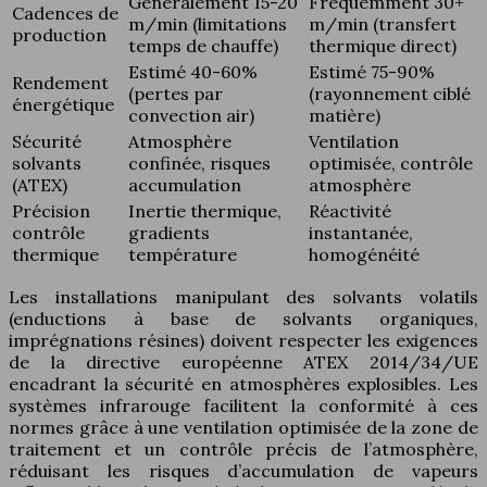
Généralement 15-20
Fréquemment 30+
Cadences de
m/min (limitations
m/min (transfert
production
temps de chauffe)
thermique direct)
Estimé 40-60%
Estimé 75-90%
Rendement
(pertes par
(rayonnement ciblé
énergétique
convection air)
matière)
Sécurité
Atmosphère
Ventilation
solvants
confinée, risques
optimisée, contrôle
(ATEX)
accumulation
atmosphère
Précision
Inertie thermique,
Réactivité
contrôle
gradients
instantanée,
thermique
température
homogénéité
Les installations manipulant des solvants volatils
(enductions à base de solvants organiques,
imprégnations résines) doivent respecter les exigences
de la directive européenne ATEX 2014/34/UE
encadrant la sécurité en atmosphères explosibles. Les
systèmes infrarouge facilitent la conformité à ces
normes grâce à une ventilation optimisée de la zone de
traitement et un contrôle précis de l’atmosphère,
réduisant les risques d’accumulation de vapeurs